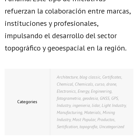
refuerzan la colaboración entre marcas,
instituciones y profesionales,
impulsando el desarrollo del sector
topográfico y geoespacial en la región.
Architecture
,
blog classic
,
Certificates
,
Chemical
,
Chemicals
,
curso
,
drone
,
Electronics
,
Energy
,
Engineering
,
fotogrametria
,
geodesia
,
GNSS
,
GPS
,
Categories
Industry
,
ingenieria
,
lidar
,
Light Industry
,
Manufacturing
,
Materials
,
Mining
Industry
,
Most Popular
,
Productos
,
Sertification
,
topografia
,
Uncategorized