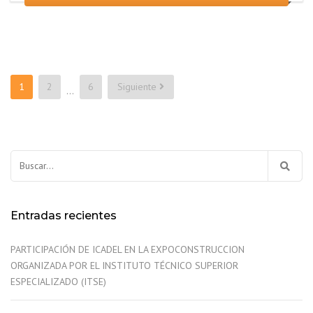
Paginación
1
2
6
Siguiente
…
de
entradas
Buscar:
Entradas recientes
PARTICIPACIÓN DE ICADEL EN LA EXPOCONSTRUCCION
ORGANIZADA POR EL INSTITUTO TÉCNICO SUPERIOR
ESPECIALIZADO (ITSE)