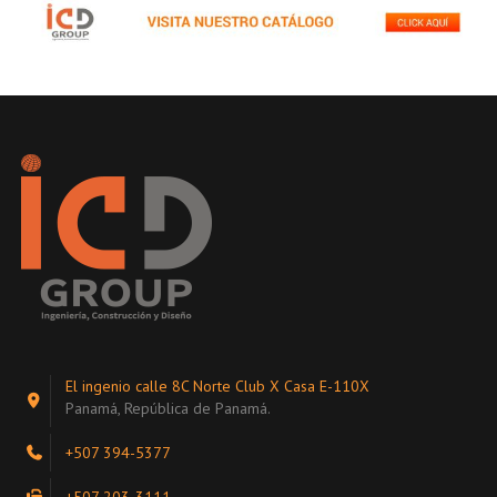
El ingenio calle 8C Norte Club X Casa E-110X
Panamá, República de Panamá.
+507 394-5377
+507 203-3111