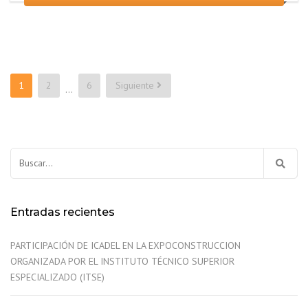
Paginación
1
2
6
Siguiente
…
de
entradas
Buscar:
Entradas recientes
PARTICIPACIÓN DE ICADEL EN LA EXPOCONSTRUCCION
ORGANIZADA POR EL INSTITUTO TÉCNICO SUPERIOR
ESPECIALIZADO (ITSE)