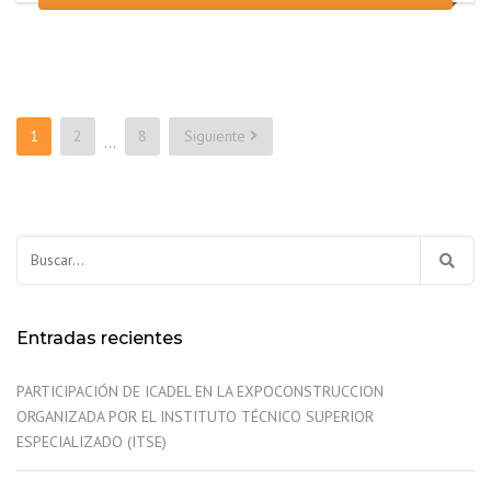
Paginación
1
2
8
Siguiente
…
de
entradas
Buscar:
Entradas recientes
PARTICIPACIÓN DE ICADEL EN LA EXPOCONSTRUCCION
ORGANIZADA POR EL INSTITUTO TÉCNICO SUPERIOR
ESPECIALIZADO (ITSE)