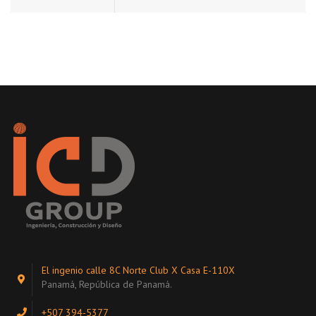
El ingenio calle 8C Norte Club X Casa E-110X
Panamá, República de Panamá.
+507 394-5377