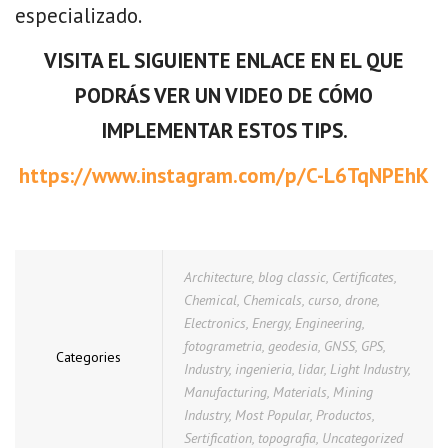
especializado.
VISITA EL SIGUIENTE ENLACE EN EL QUE
PODRÁS VER UN VIDEO DE CÓMO
IMPLEMENTAR ESTOS TIPS.
https://www.instagram.com/p/C-L6TqNPEhK
Architecture
,
blog classic
,
Certificates
,
Chemical
,
Chemicals
,
curso
,
drone
,
Electronics
,
Energy
,
Engineering
,
fotogrametria
,
geodesia
,
GNSS
,
GPS
,
Categories
Industry
,
ingenieria
,
lidar
,
Light Industry
,
Manufacturing
,
Materials
,
Mining
Industry
,
Most Popular
,
Productos
,
Sertification
,
topografia
,
Uncategorized