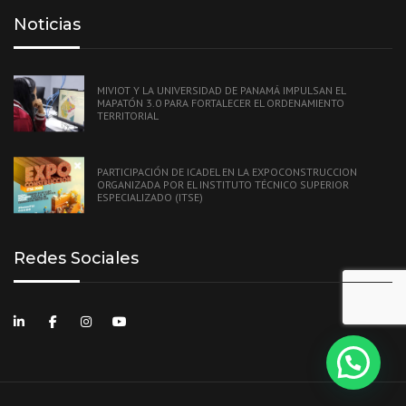
Noticias
MIVIOT Y LA UNIVERSIDAD DE PANAMÁ IMPULSAN EL
MAPATÓN 3.0 PARA FORTALECER EL ORDENAMIENTO
TERRITORIAL
PARTICIPACIÓN DE ICADEL EN LA EXPOCONSTRUCCION
ORGANIZADA POR EL INSTITUTO TÉCNICO SUPERIOR
ESPECIALIZADO (ITSE)
Redes Sociales