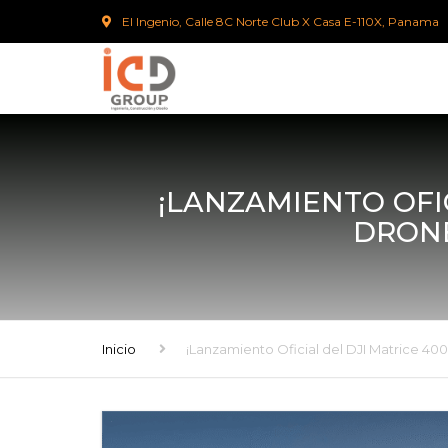
El Ingenio, Calle 8C Norte Club X Casa E-110X, Panama
¡LANZAMIENTO OFIC
DRON
Inicio
¡Lanzamiento Oficial del DJI Matrice 40