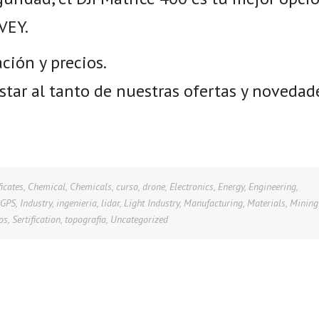
VEY.
ión y precios.
star al tanto de nuestras ofertas y novedad
ficates
,
Chemical
,
Chemicals
,
curso
,
drone
,
Electronics
,
Energy
,
Engineering
,
GPS
,
Industry
,
ingenieria
,
lidar
,
Light Industry
,
Manufacturing
,
Materials
,
Mining
os
,
Sertification
,
topografia
,
Uncategorized