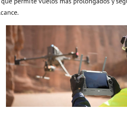
 que permite vuelos más prolongados y seg
lcance.