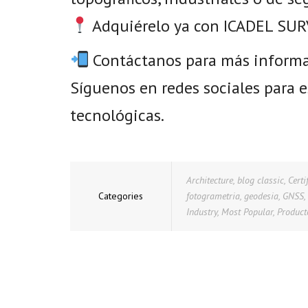
Adquiérelo ya con ICADEL SUR
Contáctanos para más informac
Síguenos en redes sociales para e
tecnológicas.
Architecture
,
blog classic
,
Certi
Categories
fotogrametria
,
geodesia
,
GNSS
,
Industry
,
Most Popular
,
Product