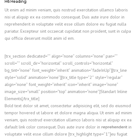
H6 Heading
Ut enim ad minim veniam, quis nostrud exercitation ullamco laboris
nisi ut aliquip ex ea commodo consequat. Duis aute irure dolor in
reprehenderit in voluptate velit esse cillum dolore eu fugiat nulla
pariatur. Excepteur sint occaecat cupidatat non proident, sunt in culpa
qui officia deserunt mollit anim id em.
[trx_section dedicated=”” align=”none” columns=”none” pan=””
scroll=”” scroll_dir=”horizontal” scroll_controls=”horizontal”
bg_tint=”none” font_weight=”inherit” animation=”fadeInUp”][trx_line
style=”solid” animation=”none”][trx_title type=”2″ style=”regular”
align=”none” font_weight=”inherit” icon=”inherit” image=”none”
image_size=”small” position=”top” animation=”none”]Standart Inline
Elements[/trx_title]
Bold text dolor sit amet, consectetur adipisicing elit, sed do eiusmod
tempor hovered ut labore et dolore magna aliqua. Ut enim ad minim
veniam, quis nostrud exercitation ullamco laboris nisi ut aliquip ex ea
dafault link color consequat. Duis aute irure dolor in
reprehenderit
in
voluptate velit esse cillum dolore [trx_highlight type=”1″]eu fugiat