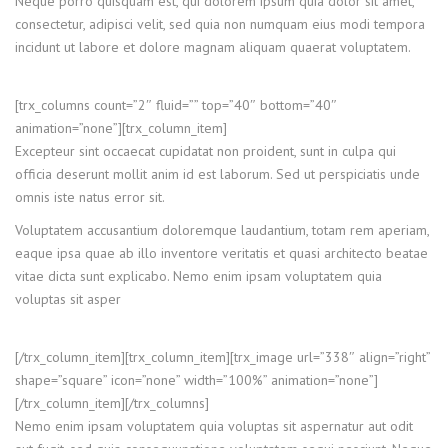
Neque porro quisquam est, qui dolorem ipsum quia dolor sit amet,
consectetur, adipisci velit, sed quia non numquam eius modi tempora
incidunt ut labore et dolore magnam aliquam quaerat voluptatem.
[trx_columns count=”2″ fluid=”” top=”40″ bottom=”40″
animation=”none”][trx_column_item]
Excepteur sint occaecat cupidatat non proident, sunt in culpa qui
officia deserunt mollit anim id est laborum. Sed ut perspiciatis unde
omnis iste natus error sit.
Voluptatem accusantium doloremque laudantium, totam rem aperiam,
eaque ipsa quae ab illo inventore veritatis et quasi architecto beatae
vitae dicta sunt explicabo. Nemo enim ipsam voluptatem quia
voluptas sit asper
[/trx_column_item][trx_column_item][trx_image url=”338″ align=”right”
shape=”square” icon=”none” width=”100%” animation=”none”]
[/trx_column_item][/trx_columns]
Nemo enim ipsam voluptatem quia voluptas sit aspernatur aut odit