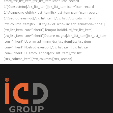
amet[/trx_list_item][trx_list_item icon=”icon-record-
1″]Consectetur[/trx_list_item][trx_list_item icon=”icon-record-
1″]Adipisicing elit[/trx_list_item][trx_list_item icon=”icon-record-
1″]Sed do eiusmod[/trx_list_item][/trx_list][/trx_column_item]
[trx_column_item][trx_list style=”ol” icon=”inherit” animation=”none”]
[trx_list_item icon=”inherit”]Tempor incididunt[/trx_list_item]
[trx_list_item icon=”inherit”]Dolore magna[/trx_list_item][trx_list_item
icon=”inherit”]Ut enim ad minim[/trx_list_item][trx_list_item
icon=”inherit”]Nostrud exercion[/trx_list_item][trx_list_item
icon=”inherit”]Ullamco laboris[/trx_list_item][/trx_list]
[/trx_column_item][/trx_columns][/trx_section]