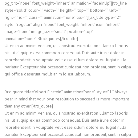
bg_tint=”none” font_weight=”inherit” animation=”fadeInUp”][trx_line
style=”solid” color=”” width=”” height=”” top=”” bottom=”” left=””
right=”” id=”” class=”” animation=”none” css=””][trx_title type=”2″
style=”regular” align=”none” font_weight=”inherit” icon=”inherit”
image=”none” image_size=”small” position=”top”
animation=”none”]Blockquotes[/trx_title]
Ut enim ad minim veniam, quis nostrud exercitation ullamco laboris
nisi ut aliquip ex ea commodo consequat. Duis aute irure dolor in
reprehenderit in voluptate velit esse cillum dolore eu fugiat nulla
pariatur. Excepteur sint occaecat cupidatat non proident, sunt in culpa
qui officia deserunt mollit anim id est laborum.
[trx_quote title=”Albert Einstein” animation=”none” style=”1″]Always
bear in mind that your own resolution to succeed is more important
than any other.[/trx_quote]
Ut enim ad minim veniam, quis nostrud exercitation ullamco laboris
nisi ut aliquip ex ea commodo consequat. Duis aute irure dolor in
reprehenderit in voluptate velit esse cillum dolore eu fugiat nulla
pariatur. Excepteur sint occaecat cupidatat non proident, sunt in culpa