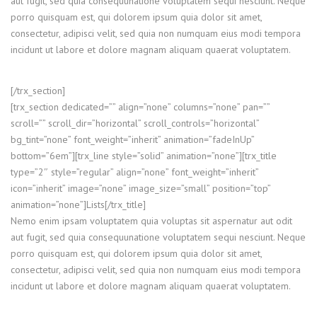
aut fugit, sed quia consequunatione voluptatem sequi nesciunt. Neque
porro quisquam est, qui dolorem ipsum quia dolor sit amet,
consectetur, adipisci velit, sed quia non numquam eius modi tempora
incidunt ut labore et dolore magnam aliquam quaerat voluptatem.
[/trx_section]
[trx_section dedicated=”” align=”none” columns=”none” pan=””
scroll=”” scroll_dir=”horizontal” scroll_controls=”horizontal”
bg_tint=”none” font_weight=”inherit” animation=”fadeInUp”
bottom=”6em”][trx_line style=”solid” animation=”none”][trx_title
type=”2″ style=”regular” align=”none” font_weight=”inherit”
icon=”inherit” image=”none” image_size=”small” position=”top”
animation=”none”]Lists[/trx_title]
Nemo enim ipsam voluptatem quia voluptas sit aspernatur aut odit
aut fugit, sed quia consequunatione voluptatem sequi nesciunt. Neque
porro quisquam est, qui dolorem ipsum quia dolor sit amet,
consectetur, adipisci velit, sed quia non numquam eius modi tempora
incidunt ut labore et dolore magnam aliquam quaerat voluptatem.