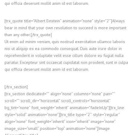
qui officia deserunt mollit anim id est laborum.
[trx_quote title=”Albert Einstein” animation=”none” style=”2″]Always
bear in mind that your own resolution to succeed is more important
than any other.[/trx_quote]
Ut enim ad minim veniam, quis nostrud exercitation ullamco laboris
nisi ut aliquip ex ea commodo consequat. Duis aute irure dolor in
reprehenderit in voluptate velit esse cillum dolore eu fugiat nulla
pariatur. Excepteur sint occaecat cupidatat non proident, sunt in culpa
qui officia deserunt mollit anim id est laborum.
[/trx_section]
[trx_section dedicated=”” align=”none” columns=”none” pan=””
scroll=”” scroll_dir=”horizontal” scroll_controls=”horizontal”
bg_tint=”none” font_weight=”inherit” animation=”fadeInUp”][trx_line
style=”solid” animation=”none”][trx_title type=”2″ style=”regular”
align=”none” font_weight=”inherit” icon=”inherit” image=”none”
image_size=”small” position=”top” animation=”none”]Image