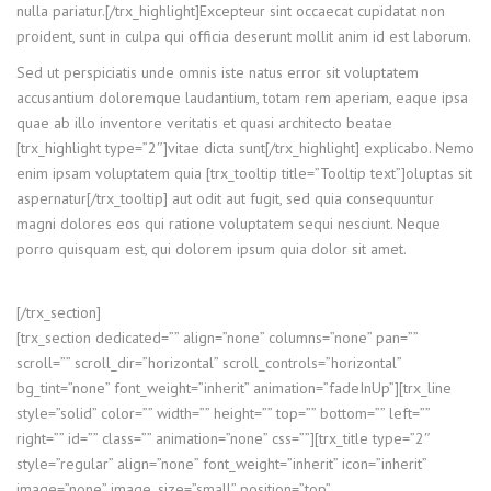
nulla pariatur.[/trx_highlight]Excepteur sint occaecat cupidatat non
proident, sunt in culpa qui officia deserunt mollit anim id est laborum.
Sed ut perspiciatis unde omnis iste natus error sit voluptatem
accusantium doloremque laudantium, totam rem aperiam, eaque ipsa
quae ab illo inventore veritatis et quasi architecto beatae
[trx_highlight type=”2″]vitae dicta sunt[/trx_highlight] explicabo. Nemo
enim ipsam voluptatem quia [trx_tooltip title=”Tooltip text”]oluptas sit
aspernatur[/trx_tooltip] aut odit aut fugit, sed quia consequuntur
magni dolores eos qui ratione voluptatem sequi nesciunt. Neque
porro quisquam est, qui dolorem ipsum quia dolor sit amet.
[/trx_section]
[trx_section dedicated=”” align=”none” columns=”none” pan=””
scroll=”” scroll_dir=”horizontal” scroll_controls=”horizontal”
bg_tint=”none” font_weight=”inherit” animation=”fadeInUp”][trx_line
style=”solid” color=”” width=”” height=”” top=”” bottom=”” left=””
right=”” id=”” class=”” animation=”none” css=””][trx_title type=”2″
style=”regular” align=”none” font_weight=”inherit” icon=”inherit”
image=”none” image_size=”small” position=”top”