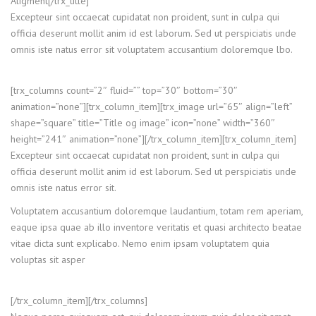
Aligment[/trx_title]
Excepteur sint occaecat cupidatat non proident, sunt in culpa qui
officia deserunt mollit anim id est laborum. Sed ut perspiciatis unde
omnis iste natus error sit voluptatem accusantium doloremque lbo.
[trx_columns count=”2″ fluid=”” top=”30″ bottom=”30″
animation=”none”][trx_column_item][trx_image url=”65″ align=”left”
shape=”square” title=”Title og image” icon=”none” width=”360″
height=”241″ animation=”none”][/trx_column_item][trx_column_item]
Excepteur sint occaecat cupidatat non proident, sunt in culpa qui
officia deserunt mollit anim id est laborum. Sed ut perspiciatis unde
omnis iste natus error sit.
Voluptatem accusantium doloremque laudantium, totam rem aperiam,
eaque ipsa quae ab illo inventore veritatis et quasi architecto beatae
vitae dicta sunt explicabo. Nemo enim ipsam voluptatem quia
voluptas sit asper
[/trx_column_item][/trx_columns]