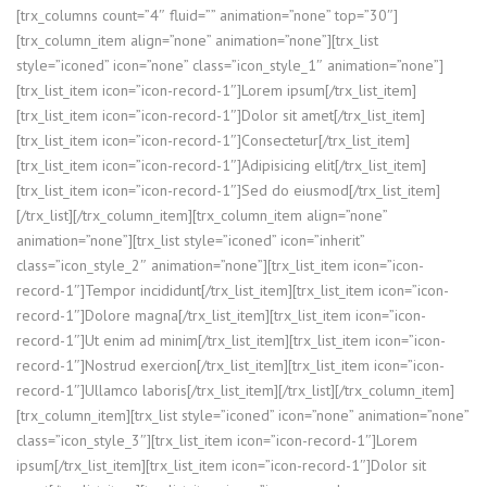
[trx_columns count=”4″ fluid=”” animation=”none” top=”30″]
[trx_column_item align=”none” animation=”none”][trx_list
style=”iconed” icon=”none” class=”icon_style_1″ animation=”none”]
[trx_list_item icon=”icon-record-1″]Lorem ipsum[/trx_list_item]
[trx_list_item icon=”icon-record-1″]Dolor sit amet[/trx_list_item]
[trx_list_item icon=”icon-record-1″]Consectetur[/trx_list_item]
[trx_list_item icon=”icon-record-1″]Adipisicing elit[/trx_list_item]
[trx_list_item icon=”icon-record-1″]Sed do eiusmod[/trx_list_item]
[/trx_list][/trx_column_item][trx_column_item align=”none”
animation=”none”][trx_list style=”iconed” icon=”inherit”
class=”icon_style_2″ animation=”none”][trx_list_item icon=”icon-
record-1″]Tempor incididunt[/trx_list_item][trx_list_item icon=”icon-
record-1″]Dolore magna[/trx_list_item][trx_list_item icon=”icon-
record-1″]Ut enim ad minim[/trx_list_item][trx_list_item icon=”icon-
record-1″]Nostrud exercion[/trx_list_item][trx_list_item icon=”icon-
record-1″]Ullamco laboris[/trx_list_item][/trx_list][/trx_column_item]
[trx_column_item][trx_list style=”iconed” icon=”none” animation=”none”
class=”icon_style_3″][trx_list_item icon=”icon-record-1″]Lorem
ipsum[/trx_list_item][trx_list_item icon=”icon-record-1″]Dolor sit