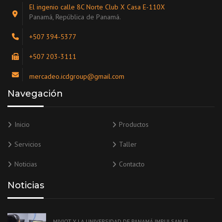
El ingenio calle 8C Norte Club X Casa E-110X
Panamá, República de Panamá.
+507 394-5377
+507 203-3111
mercadeo.icdgroup@gmail.com
Navegación
Inicio
Productos
Servicios
Taller
Noticias
Contacto
Noticias
MIVIOT Y LA UNIVERSIDAD DE PANAMÁ IMPULSAN EL